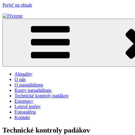
Prejsť na obsah
Flyzone
Paragliding
Aktuality
O nás
O paraglidingu
Kurzy paraglidingu
Technické kontroly padákov
Erasmus+
Letové terény
Fotogaléria
Kontakt
Technické kontroly padákov